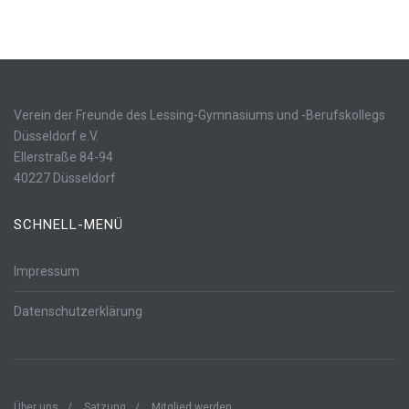
Verein der Freunde des Lessing-Gymnasiums und -Berufskollegs
Düsseldorf e.V.
Ellerstraße 84-94
40227 Düsseldorf
SCHNELL-MENÜ
Impressum
Datenschutzerklärung
Über uns
Satzung
Mitglied werden